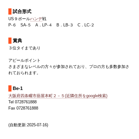
試合形式
US９ボール
ハンデ
戦
P-６ SA-５ A．LP-４ B．LB-３ C．LC-２
賞典
３位タイまであり
アピールポイント
さまざまなレベルの方々が参加されており、プロの方も多数参加さ
れておられます。
Be-1
大阪府四条畷市蔀屋本町２－５(近隣住所をgoogle検索)
Tel 0728761888
Fax 0728761888
(自動更新:2025-07-16)