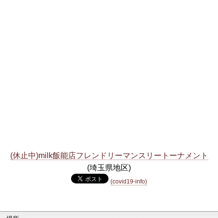
(休止中)milk飯能店フレンドリーマンスリートーナメント
(埼玉県地区)
(covid19-info)