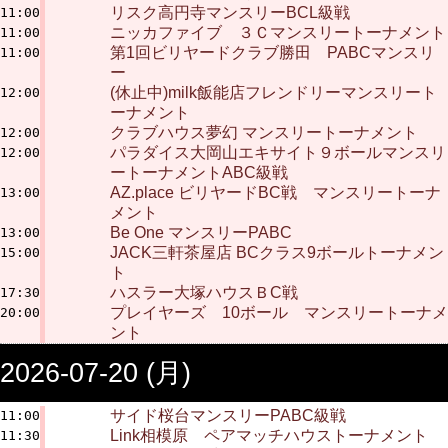
リスク高円寺マンスリーBCL級戦
11:00
ニッカファイブ ３Ｃマンスリートーナメント
11:00
第1回ビリヤードクラブ勝田 PABCマンスリ
11:00
ー
(休止中)milk飯能店フレンドリーマンスリート
12:00
ーナメント
クラブハウス夢幻 マンスリートーナメント
12:00
パラダイス大岡山エキサイト９ボールマンスリ
12:00
ートーナメントABC級戦
AZ.place ビリヤードBC戦 マンスリートーナ
13:00
メント
Be One マンスリーPABC
13:00
JACK三軒茶屋店 BCクラス9ボールトーナメン
15:00
ト
ハスラー大塚ハウスＢC戦
17:30
プレイヤーズ 10ボール マンスリートーナメ
20:00
ント
2026-07-20 (月)
サイド桜台マンスリーPABC級戦
11:00
Link相模原 ペアマッチハウストーナメント
11:30