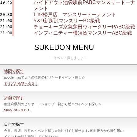
ハイドアウト池袋駅前PABCマンスリートーナ
19:45
メント
Link松戸店 マンスリートーナメント
20:30
5＆9新所沢マンスリーBC級戦
21:00
チョーキーズ京急蒲田ウィークリーPABC級戦
21:00
インフィニティー横須賀マンスリーABC級戦
21:00
SUKEDON MENU
--イベント探しましょ--
地図で探す
google mapで近々の全国のビリヤードイベント探し☆
すけどんMAPへＧＯ！
店舗で探す
都道府県別のビリヤードショップ一覧から近々のイベント探し☆
ShopListへＧＯ！
日付で探す
今日、来週、来月のイベント探し☆地区別でも探せます♪画面後方から日付毎の
イベント一覧を確認してください☆