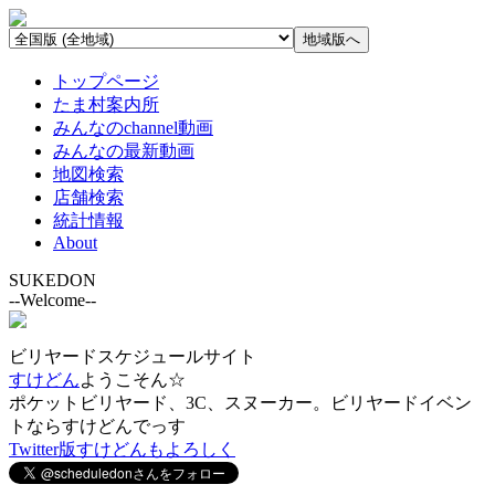
トップページ
たま村案内所
みんなのchannel動画
みんなの最新動画
地図検索
店舗検索
統計情報
About
SUKEDON
--Welcome--
ビリヤードスケジュールサイト
すけどん
ようこそん☆
ポケットビリヤード、3C、スヌーカー。ビリヤードイベン
トならすけどんでっす
Twitter版すけどんもよろしく