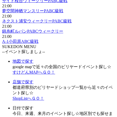
サイド桜台ウィークリーPABC級戦
21:00
夢空間神栖マンスリーPABC級戦
21:00
ネクスト浦安ウィークリーPABC級戦
21:00
錦糸町ルパンPABCウィークリー
21:00
A-1小田原ABC級戦
SUKEDON MENU
--イベント探しましょ--
地図で探す
google mapで近々の全国のビリヤードイベント探し☆
すけどんMAPへＧＯ！
店舗で探す
都道府県別のビリヤードショップ一覧から近々のイベ
ント探し☆
ShopListへＧＯ！
日付で探す
今日、来週、来月のイベント探し☆地区別でも探せま