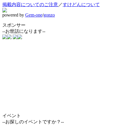
掲載内容についてのご注意
／
すけどんについて
powered by
Gem-one
/
gonzo
スポンサー
--お世話になります--
イベント
--お探しのイベントですか？--