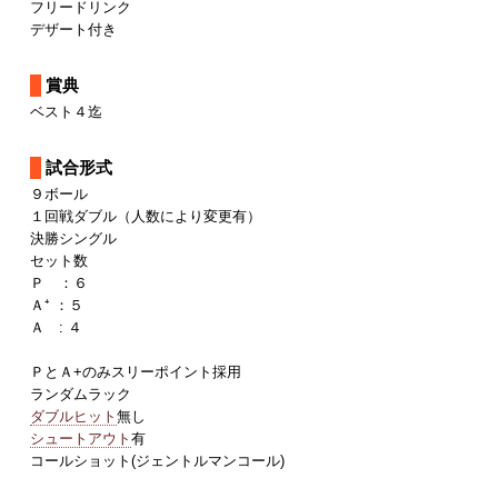
フリードリンク
デザート付き
賞典
ベスト４迄
試合形式
９ボール
１回戦ダブル（人数により変更有）
決勝シングル
セット数
Ｐ ：６
Ａ⁺ ：５
Ａ : ４
ＰとＡ+のみスリーポイント採用
ランダムラック
ダブルヒット
無し
シュートアウト
有
コールショット(ジェントルマンコール)