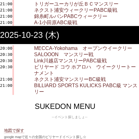
トリガーユーカリが丘ＢＣマンスリー
21:00
ネクスト浦安ウィークリーPABC級戦
21:00
錦糸町ルパンPABCウィークリー
21:00
A-1小田原ABC級戦
21:00
2025-10-23 (木)
MECCA-Yokohama オープンウイークリー
20:00
SALOOON マンスリー戦
20:30
Link川越店マンスリーPABC級戦
20:30
ビリヤード コウ ホアロハ ウイークリートー
20:30
ナメント
ネクスト浦安マンスリーBC級戦
21:00
BILLIARD SPORTS KULICKS PABC級 マンス
21:00
リー
SUKEDON MENU
--イベント探しましょ--
地図で探す
google mapで近々の全国のビリヤードイベント探し☆