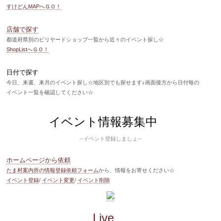
すけどんMAPへＧＯ！
店舗で探す
都道府県別のビリヤードショップ一覧から近々のイベント探し☆
ShopListへＧＯ！
日付で探す
今日、来週、来月のイベント探し☆地区別でも探せます♪画面後方から日付毎の
イベント一覧を確認してください☆
イベント情報募集中
--イベント登録しましょ--
ホームページから依頼
たま村案内所の情報登録依頼フォーム
から、情報をお寄せください☆
イベント登録
/
イベント変更
/
イベント削除
Live