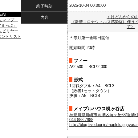
2025-10-04 00:00:00
終了時刻
EW!
すけどんからの
内容
《新型コロナウィルス感染症に伴う
て》
＊毎月第一金曜日開催
開始時間 20時
フィー
A\2,500- BCL\2,000-
形式
1回戦ダブル：A4 BCL3
（敗者1セットダウン）
決勝：A5 BCL4
メイプルハウス梶ヶ谷店
神奈川県川崎市高津区向ヶ丘68(近隣住所
044-888-7988
http://blog.livedoor.jp/maplekajigaya/