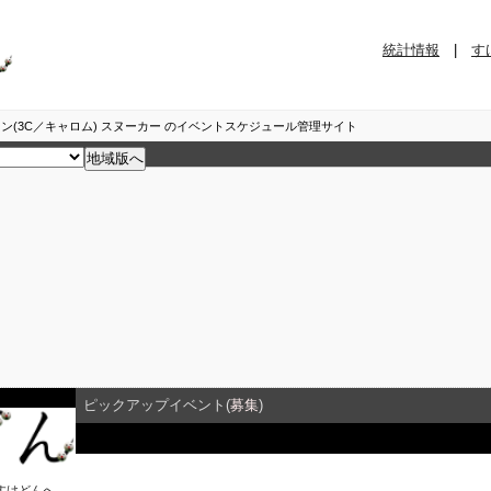
統計情報
|
す
ン(3C／キャロム) スヌーカー のイベントスケジュール管理サイト
ピックアップイベント(
募集
)
イベント詳細
すけどん
へ