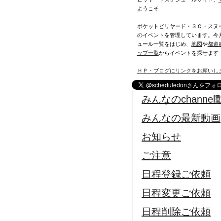
ようこそ
ポケットビリヤード・３Ｃ・スヌ
のイベントを管理しています。今
ュール一覧をはじめ、
地図
や
都道
ップ一覧
からイベントを探せます
ＨＰ・ブログにリンクをお願いし
みんなのchannel
みんなの最新動画
お知らせ
ご注意
日程登録ご依頼
日程変更ご依頼
日程削除ご依頼