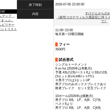
2026-07-05 23:00:00
終了時刻
EW!
すけどんからの
内容
《新型コロナウィルス感染症に伴う
て》
11:00~23:00
毎月第一日曜日開催
フィー
3500円
試合形式
シングルトーナメント
9 on fut (2026年は奇数月)
予選:4先の2先/ベスト8より3先の2先
(3セット目ﾋﾙﾋﾙ時ｼｭｰﾄｱｳﾄ)
※男子プロは1セットUP
男子プロのみボックスブレイクあり
敗者ブレイク セット交互ブレイク
10ボール(2026年は偶数月)
男子プロ 8先 LP、A(B、C)7先
ベスト8より
男子プロ 8先 LP、A(B、C)6先