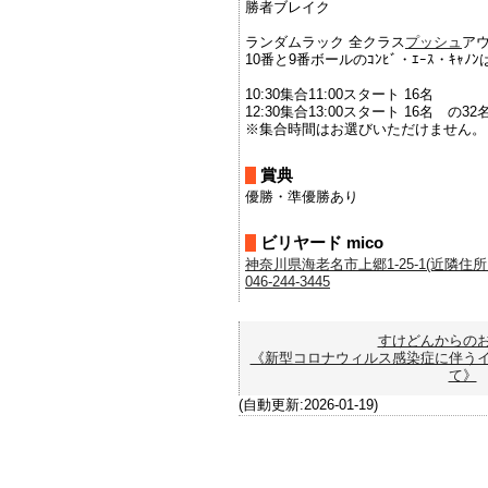
勝者ブレイク
ランダムラック 全クラス
プッシュ
ア
10番と9番ボールのｺﾝﾋﾞ・ｴｰｽ・ｷｬﾉ
10:30集合11:00スタート 16名
12:30集合13:00スタート 16名 の3
※集合時間はお選びいただけません。
賞典
優勝・準優勝あり
ビリヤード mico
神奈川県海老名市上郷1-25-1(近隣住所を
046-244-3445
すけどんからの
《新型コロナウィルス感染症に伴う
て》
(自動更新:2026-01-19)