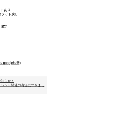
ウトあり
ﾝはフット戻し
2名限定
google検索)
お知らせ：
イベント開催の有無につきまし