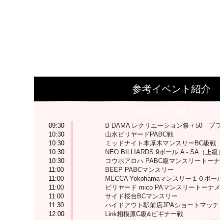
参考イベント紹介
2026-07-05 (日)
09:30
B-DAMA レクリエーション祭＋50 
10:30
山水ビリヤードPABC戦
10:30
ミッドナイト本厚木マンスリーBC級戦
10:30
NEO BILLIARDS 9ボール A - SA
10:30
コウホアロハ PABC級マンスリートー
11:00
BEEP PABCマンスリー
11:00
MECCA Yokohamaマンスリー１０ボ
11:00
ビリヤード mico PAマンスリートーナ
11:00
サイド桜台BCマンスリー
11:30
ハイドアウト駅前店JPAショートマッチ
12:00
Link相模原C級&ビギナー戦