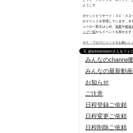
ようこそ
ポケットビリヤード・３Ｃ・スヌ
のイベントを管理しています。今
ュール一覧をはじめ、
地図
や
都道
ップ一覧
からイベントを探せます
ＨＰ・ブログにリンクをお願いし
みんなのchannel
みんなの最新動画
お知らせ
ご注意
日程登録ご依頼
日程変更ご依頼
日程削除ご依頼