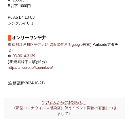
A 1500円
B以下 1000円
P6 A5 B4 L3 C3
シングルイリミ
オンリーワン平井
東京都江戸川区平井5-14-2(近隣住所をgoogle検索)
Parksideアダチ
２F
℡:
03-3614-3139
(JR総武線平井駅歩1分)
http://ameblo.jp/kaorinlove/
(自動更新:2024-10-21)
すけどんからのお知らせ：
《新型コロナウィルス感染症に伴うイベント開催の有無につき
まして》