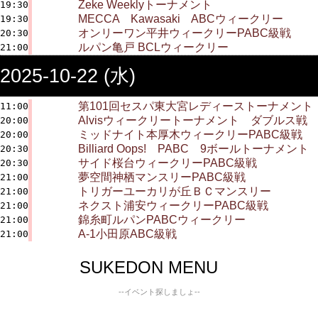
Zeke Weeklyトーナメント
19:30
MECCA Kawasaki ABCウィークリー
19:30
オンリーワン平井ウィークリーPABC級戦
20:30
ルパン亀戸 BCLウィークリー
21:00
2025-10-22 (水)
第101回セスパ東大宮レディーストーナメント
11:00
Alvisウィークリートーナメント ダブルス戦
20:00
ミッドナイト本厚木ウィークリーPABC級戦
20:00
Billiard Oops! PABC 9ボールトーナメント
20:30
サイド桜台ウィークリーPABC級戦
20:30
夢空間神栖マンスリーPABC級戦
21:00
トリガーユーカリが丘ＢＣマンスリー
21:00
ネクスト浦安ウィークリーPABC級戦
21:00
錦糸町ルパンPABCウィークリー
21:00
A-1小田原ABC級戦
21:00
SUKEDON MENU
--イベント探しましょ--