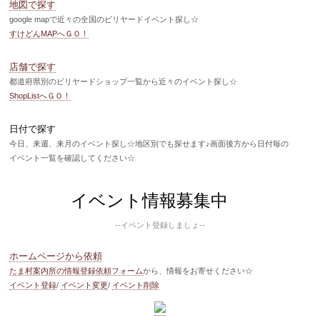
地図で探す
google mapで近々の全国のビリヤードイベント探し☆
すけどんMAPへＧＯ！
店舗で探す
都道府県別のビリヤードショップ一覧から近々のイベント探し☆
ShopListへＧＯ！
日付で探す
今日、来週、来月のイベント探し☆地区別でも探せます♪画面後方から日付毎の
イベント一覧を確認してください☆
イベント情報募集中
--イベント登録しましょ--
ホームページから依頼
たま村案内所の情報登録依頼フォーム
から、情報をお寄せください☆
イベント登録
/
イベント変更
/
イベント削除