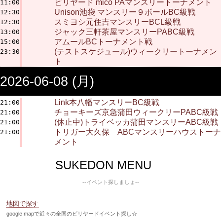
ビリヤード mico PAマンスリートーナメント
11:00
Unison池袋 マンスリー９ボールBC級戦
12:30
スミヨシ元住吉マンスリーBCL級戦
12:30
ジャック三軒茶屋マンスリーPABC級戦
13:00
アムールBCトーナメント戦
15:00
(テストスケジュール)ウィークリートーナメン
23:30
ト
2026-06-08 (月)
Link本八幡マンスリーBC級戦
21:00
チョーキーズ京急蒲田ウィークリーPABC級戦
21:00
(休止中)トライベッカ蒲田マンスリーABC級戦
21:00
トリガー大久保 ABCマンスリーハウストーナ
21:00
メント
SUKEDON MENU
--イベント探しましょ--
地図で探す
google mapで近々の全国のビリヤードイベント探し☆