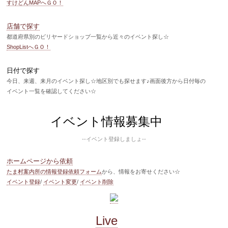
すけどんMAPへＧＯ！
店舗で探す
都道府県別のビリヤードショップ一覧から近々のイベント探し☆
ShopListへＧＯ！
日付で探す
今日、来週、来月のイベント探し☆地区別でも探せます♪画面後方から日付毎の
イベント一覧を確認してください☆
イベント情報募集中
--イベント登録しましょ--
ホームページから依頼
たま村案内所の情報登録依頼フォーム
から、情報をお寄せください☆
イベント登録
/
イベント変更
/
イベント削除
Live