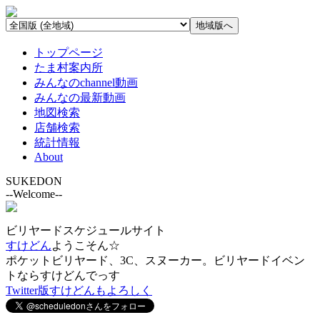
トップページ
たま村案内所
みんなのchannel動画
みんなの最新動画
地図検索
店舗検索
統計情報
About
SUKEDON
--Welcome--
ビリヤードスケジュールサイト
すけどん
ようこそん☆
ポケットビリヤード、3C、スヌーカー。ビリヤードイベン
トならすけどんでっす
Twitter版すけどんもよろしく