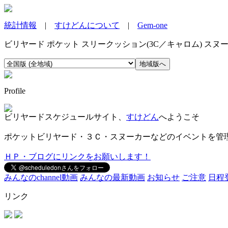
統計情報
|
すけどんについて
|
Gem-one
ビリヤード ポケット スリークッション(3C／キャロム) ス
Profile
ビリヤードスケジュールサイト、
すけどん
へようこそ
ポケットビリヤード・３Ｃ・スヌーカーなどのイベントを管
ＨＰ・ブログにリンクをお願いします！
みんなのchannel動画
みんなの最新動画
お知らせ
ご注意
日程
リンク