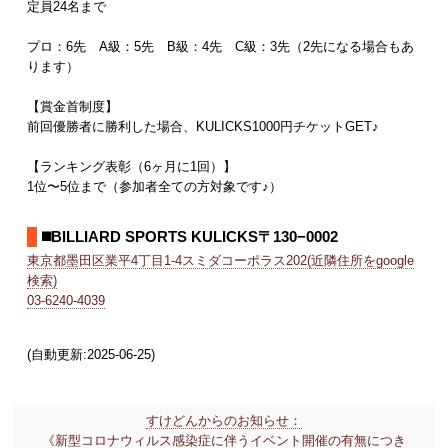
定員24名まで
プロ：6先 A級：5先 B級：4先 C級：3先（2先になる場合もあ
ります）
【賞金首制度】
前回優勝者に勝利した場合、KULICKS1000円チケットGET♪
【ランキング表彰（6ヶ月に1回）】
1位〜5位まで（参加者全ての方対象です♪）
◼️BILLIARD SPORTS KULICKS〒130−0002
東京都墨田区業平4丁目1-4スミダコーポラス202(近隣住所をgoogle
検索)
03-6240-4039
(自動更新:2025-06-25)
すけどんからのお知らせ：
《新型コロナウィルス感染症に伴うイベント開催の有無につき