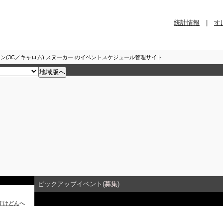
統計情報
|
す
ン(3C／キャロム) スヌーカー のイベントスケジュール管理サイト
ピックアップイベント(
募集
)
すけどん
へ
イベント詳細