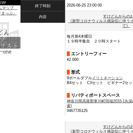
EW!
2026-06-25 23:00:00
終了時刻
すけどんからの
内容
《新型コロナウィルス感染症に伴う
て》
毎月第4木曜日
１９時半集合 ２０時スタート
エントリーフィー
¥2.000
形式
9ボールダブル
イリミネーション
B4セット C3セット ビギナー2セッ
リバティポートスペース
神奈川県高座郡寒川町田端2033-1丸栄商
索)
0467735125
すけどんからの
《新型コロナウィルス感染症に伴う