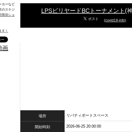
ーカーなど
LPSビリヤードBCトーナメント
(
月のスケジ
府県別ショ
(covid19-info)
ます！
動画
リバティポートスペース
場所
2026-06-25 20:00:00
開始時刻