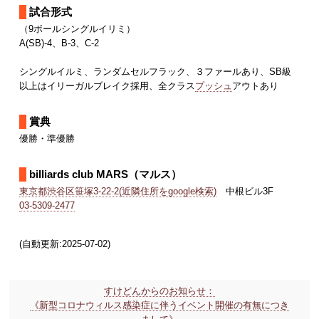
試合形式
（9ボールシングルイリミ）
A(SB)-4、B-3、C-2
シングルイルミ、ランダムセルフラック、３ファールあり、SB級
以上はイリーガルブレイク採用、全クラス
プッシュ
アウトあり
賞典
優勝・準優勝
billiards club MARS（マルス）
東京都渋谷区笹塚3-22-2(近隣住所をgoogle検索)
中根ビル3F
03-5309-2477
(自動更新:2025-07-02)
すけどんからのお知らせ：
《新型コロナウィルス感染症に伴うイベント開催の有無につき