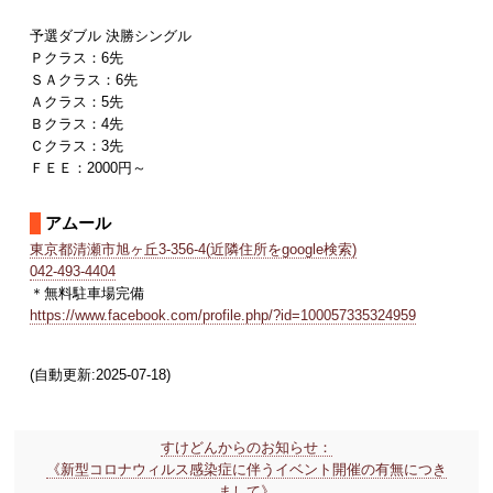
予選ダブル 決勝シングル
Ｐクラス：6先
ＳＡクラス：6先
Ａクラス：5先
Ｂクラス：4先
Ｃクラス：3先
ＦＥＥ：2000円～
アムール
東京都清瀬市旭ヶ丘3-356-4(近隣住所をgoogle検索)
042-493-4404
＊無料駐車場完備
https://www.facebook.com/profile.php/?id=100057335324959
(自動更新:2025-07-18)
すけどんからのお知らせ：
《新型コロナウィルス感染症に伴うイベント開催の有無につき
まして》