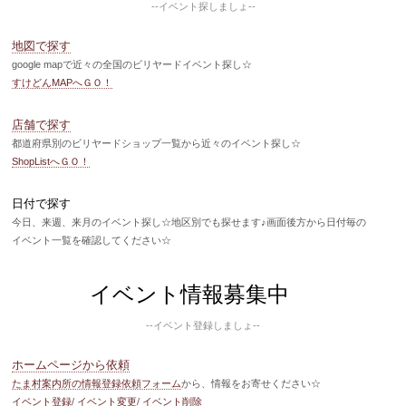
--イベント探しましょ--
地図で探す
google mapで近々の全国のビリヤードイベント探し☆
すけどんMAPへＧＯ！
店舗で探す
都道府県別のビリヤードショップ一覧から近々のイベント探し☆
ShopListへＧＯ！
日付で探す
今日、来週、来月のイベント探し☆地区別でも探せます♪画面後方から日付毎の
イベント一覧を確認してください☆
イベント情報募集中
--イベント登録しましょ--
ホームページから依頼
たま村案内所の情報登録依頼フォーム
から、情報をお寄せください☆
イベント登録
/
イベント変更
/
イベント削除