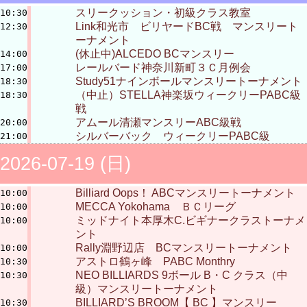
スリークッション・初級クラス教室
10:30
Link和光市 ビリヤードBC戦 マンスリート
12:30
ーナメント
(休止中)ALCEDO BCマンスリー
14:00
レールバード神奈川新町３Ｃ月例会
17:00
Study51ナインボールマンスリートーナメント
18:30
（中止）STELLA神楽坂ウィークリーPABC級
18:30
戦
アムール清瀬マンスリーABC級戦
20:00
シルバーバック ウィークリーPABC級
21:00
2026-07-19 (日)
Billiard Oops！ ABCマンスリートーナメント
10:00
MECCA Yokohama ＢＣリーグ
10:00
ミッドナイト本厚木C.ビギナークラストーナメ
10:00
ント
Rally淵野辺店 BCマンスリートーナメント
10:00
アストロ鶴ヶ峰 PABC Monthry
10:30
NEO BILLIARDS 9ボール B・C クラス（中
10:30
級）マンスリートーナメント
BILLIARD’S BROOM【 BC 】マンスリー
10:30