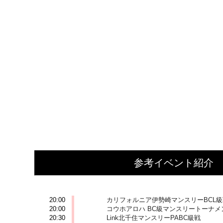
参考イベント紹介
2026-07-27 (月)
20:00
カリフォルニア伊勢崎マンスリーBCL級
20:00
コウホアロハ BC級マンスリートーナメ
20:30
Link北千住マンスリーPABC級戦