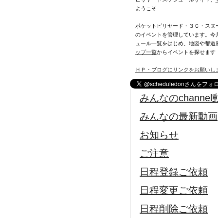
ようこそ
ポケットビリヤード・３Ｃ・スヌ
のイベントを管理しています。今
ュール一覧をはじめ、
地図
や
都道
ップ一覧
からイベントを探せます
ＨＰ・ブログにリンクをお願いし
みんなのchannel
みんなの最新動画
お知らせ
ご注意
日程登録ご依頼
日程変更ご依頼
日程削除ご依頼