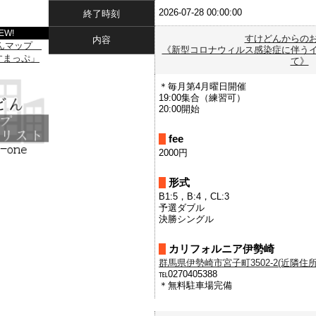
2026-07-28 00:00:00
終了時刻
EW!
すけどんからの
内容
《新型コロナウィルス感染症に伴う
て》
＊毎月第4月曜日開催
19:00集合（練習可）
20:00開始
fee
2000円
形式
B1:5，B:4，CL:3
予選ダブル
決勝シングル
カリフォルニア伊勢崎
群馬県伊勢崎市宮子町3502-2(近隣住所を
℡0270405388
＊無料駐車場完備