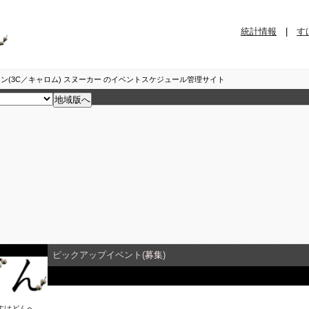
統計情報
|
す
ン(3C／キャロム) スヌーカー のイベントスケジュール管理サイト
ピックアップイベント(
募集
)
イベント詳細
すけどん
へ