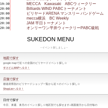
MECCA Kawasaki ABCウィークリー
19:30
Billiards WIND PABCトーナメント
20:00
ビリヤードARENA マンスリー バンドゲーム
20:00
mecca横浜 BC Weekly
20:00
JAM 平日トーナメント
20:30
オンリーワン平井ウィークリーPABC級戦
20:30
SUKEDON MENU
--イベント探しましょ--
地図で探す
google mapで近々の全国のビリヤードイベント探し☆
すけどんMAPへＧＯ！
店舗で探す
都道府県別のビリヤードショップ一覧から近々のイベント探し☆
ShopListへＧＯ！
日付で探す
今日、来週、来月のイベント探し☆地区別でも探せます♪画面後方から日付毎の