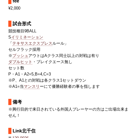
fee
¥2,000
試合形式
競技種目9BALL
S
イリミネーション
「
テキサスエクスプレス
ルール」
セルフラック採用
※
プッシュ
アウトはAクラス同士以上の対戦は有り
ダブルヒット
・ブレイクエース無し
セット数
P・A1・A2=5,B=4,C=3
※P、A1との対戦は各クラス1セットダウン
※A1=当
マンスリ
ーにて優勝経験者の事を指します
備考
※興行目的で来日されている外国人プレーヤーの方はご出場出来ま
せん！
Link北千住