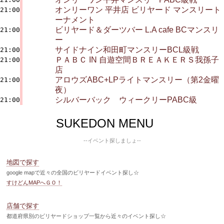
オンリーワン 平井店 ビリヤード マンスリート
21:00
ーナメント
ビリヤード＆ダーツバー L.A cafe BCマンスリ
21:00
ー
サイドナイン和田町マンスリーBCL級戦
21:00
ＰＡＢＣ IN 自遊空間ＢＲＥＡＫＥＲＳ我孫子
21:00
店
アロウズABC+LPライトマンスリー（第2金曜
21:00
夜）
シルバーバック ウィークリーPABC級
21:00
SUKEDON MENU
--イベント探しましょ--
地図で探す
google mapで近々の全国のビリヤードイベント探し☆
すけどんMAPへＧＯ！
店舗で探す
都道府県別のビリヤードショップ一覧から近々のイベント探し☆