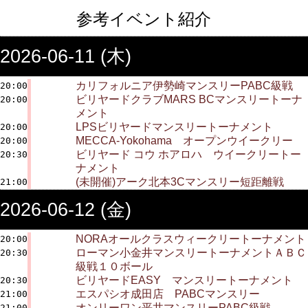
参考イベント紹介
2026-06-11 (木)
カリフォルニア伊勢崎マンスリーPABC級戦
20:00
ビリヤードクラブMARS BCマンスリートーナ
20:00
メント
LPSビリヤードマンスリートーナメント
20:00
MECCA-Yokohama オープンウイークリー
20:00
ビリヤード コウ ホアロハ ウイークリートー
20:30
ナメント
(未開催)アーク北本3Cマンスリー短距離戦
21:00
2026-06-12 (金)
NORAオールクラスウィークリートーナメント
20:00
ローマン小金井マンスリートーナメントＡＢＣ
20:30
級戦１０ボール
ビリヤードEASY マンスリートーナメント
20:30
エスパシオ成田店 PABCマンスリー
21:00
オンリーワン平井マンスリーPABC級戦
21:00