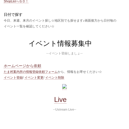
ShopListへＧＯ！
日付で探す
今日、来週、来月のイベント探し☆地区別でも探せます♪画面後方から日付毎の
イベント一覧を確認してください☆
イベント情報募集中
--イベント登録しましょ--
ホームページから依頼
たま村案内所の情報登録依頼フォーム
から、情報をお寄せください☆
イベント登録
/
イベント変更
/
イベント削除
Live
--Ustream Live--