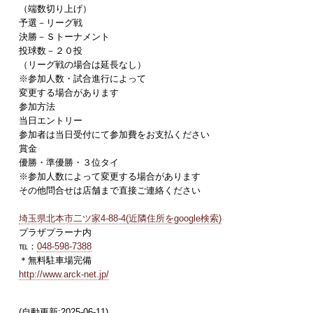
（端数切り上げ）
予選－リーグ戦
決勝－Ｓトーナメント
投球数－２０投
（リーグ戦の場合は延長なし）
※参加人数・試合進行によって
変更する場合があります
参加方法
当日エントリー
参加者は当日受付にて参加費をお支払ください
賞金
優勝・準優勝・３位タイ
※参加人数によって変更する場合があります
その他問合せは店舗まで直接ご連絡ください
埼玉県北本市二ツ家4-88-4(近隣住所をgoogle検索)
プラザプラーナ内
℡：
048-598-7388
＊無料駐車場完備
http://www.arck-net.jp/
(自動更新:2025-06-11)