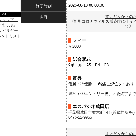
2026-06-13 00:00:00
終了時刻
EW!
すけどんからの
内容
《新型コロナウィルス感染症に伴う
て》
フィー
￥2000
試合形式
9ボール A5 B4 C3
賞典
優勝・準優勝、16名以上3位タイあり
※20：00エントリー後、大会終了ま
エスパシオ成田店
千葉県成田市並木町14-8(近隣住所をgoo
0476-22-9955
すけどんからの