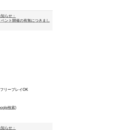
お知らせ：
イベント開催の有無につきまし
でフリープレイOK
gle検索)
お知らせ：