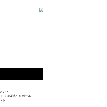
ナメント
ＡＢＣ級戦１０ボール
ント