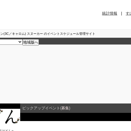
統計情報
|
す
ン(3C／キャロム) スヌーカー のイベントスケジュール管理サイト
ピックアップイベント(
募集
)
イベント詳細
すけどん
へ