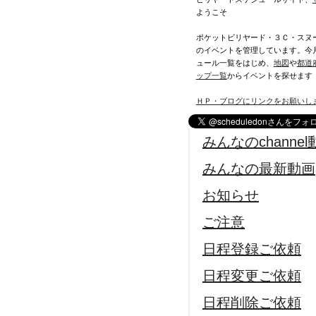
ようこそ
ポケットビリヤード・３Ｃ・スヌ
のイベントを管理しています。今
ュール一覧をはじめ、
地図
や
都道
ップ一覧
からイベントを探せます
ＨＰ・ブログにリンクをお願いし
みんなのchannel
みんなの最新動画
お知らせ
ご注意
日程登録ご依頼
日程変更ご依頼
日程削除ご依頼