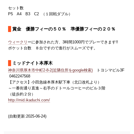
セット数
P5 A4 B3 C2 （１回戦ダブル）
賞金 優勝フィーの５０％ 準優勝フィーの２０％
ウィークリ
ーに参加された方、3時間1000円でプレーできます!!
ポケット台数 ８台ですので進行がスムーズです。
ミッドナイト本厚木
神奈川県厚木市中町2-8-2(近隣住所をgoogle検索)
トヨシマビル3F
0462247568
【アクセス】小田急線本厚木駅下車（北口改札より）
～一番街通り直進～右手のドトールコーヒーのビル３階
（徒歩約２分）
http://mid.ikaduchi.com/
(自動更新:2025-06-24)