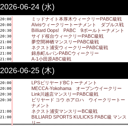
2026-06-24 (水)
ミッドナイト本厚木ウィークリーPABC級戦
20:00
Alvisウィークリートーナメント ダブルス戦
20:00
Billiard Oops! PABC 9ボールトーナメント
20:30
サイド桜台ウィークリーPABC級戦
20:30
夢空間神栖マンスリーPABC級戦
21:00
ネクスト浦安ウィークリーPABC級戦
21:00
錦糸町ルパンPABCウィークリー
21:00
A-1小田原ABC級戦
21:00
2026-06-25 (木)
LPSビリヤードBCトーナメント
20:00
MECCA-Yokohama オープンウイークリー
20:00
Link川越店マンスリーPABC級戦
20:30
ビリヤード コウ ホアロハ ウイークリートー
20:30
ナメント
ネクスト浦安マンスリーBC級戦
21:00
BILLIARD SPORTS KULICKS PABC級 マンス
21:00
リー